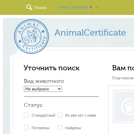
Select Language
▼
Поиск
AnimalCertificate
Уточнить поиск
Вам п
Сортиров
Вид животного
Статус
Стандартный
Их уже нет с нами
Потеряны
Найдены