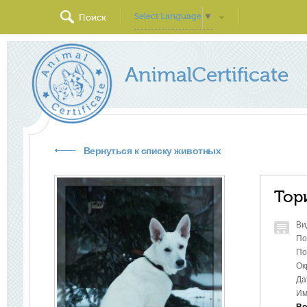
Select Language
▼
Поиск
AnimalCertificate
Вернуться к списку животных
Тор
Ви
По
По
Ок
Да
Им