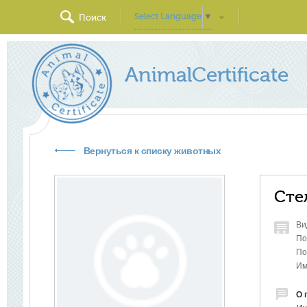
Select Language
▼
Поиск
AnimalCertificate
Вернуться к списку животных
Сте
Ви
По
По
Им
О 