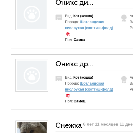
Оникс ди-ди драйв
Вид:
Кот (кошка)
A
Порода:
Шотландская
В
вислоухая (скоттиш-фолд)
Р
Пол:
Самка
Оникс дрим дансер каспер
Вид:
Кот (кошка)
A
Порода:
Шотландская
В
вислоухая (скоттиш-фолд)
Р
Пол:
Самец
Снежка
6 лет 11 месяцев 11 дн