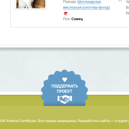
Порода:
Шотландская
Ч
вислоухая (скоттиш-фолд)
В
Р
Пол:
Самец
ПОДДЕРЖАТЬ
ПРОЕКТ
026 Animal Certificate. Все права защищены. Разработка сайта — студия