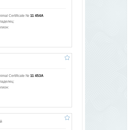
nimal Certificate №
11 454A
ладелец:
егион:
nimal Certificate №
11 453A
ладелец:
егион:
ей