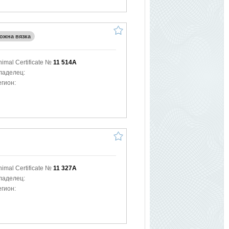
ожна вязка
nimal Certificate №
11 514A
ладелец:
егион:
nimal Certificate №
11 327A
ладелец:
егион: