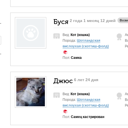
Буся
2 года 1 месяц 12 дней
Возм
Вид:
Кот (кошка)
A
Порода:
Шотландская
В
вислоухая (скоттиш-фолд)
Р
Пол:
Самка
Джюс
6 лет 24 дня
Вид:
Кот (кошка)
A
Порода:
Шотландская
В
вислоухая (скоттиш-фолд)
Р
Пол:
Самец кастрирован