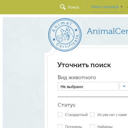
Select Language
▼
Поиск
AnimalCert
Уточнить поиск
Вид животного
Не выбрано
Статус
Стандартный
Их уже нет с нами
Потеряны
Найдены