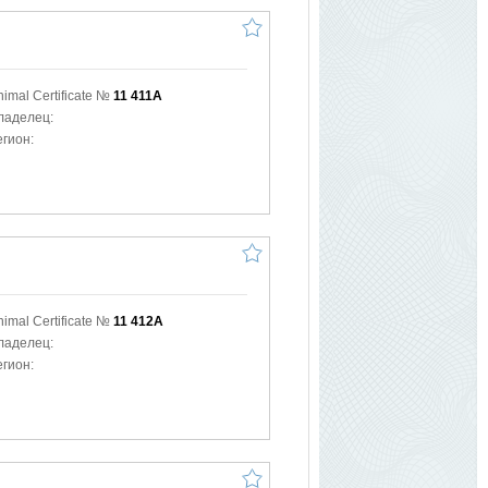
nimal Certificate №
11 411A
ладелец:
егион:
nimal Certificate №
11 412A
ладелец:
егион: