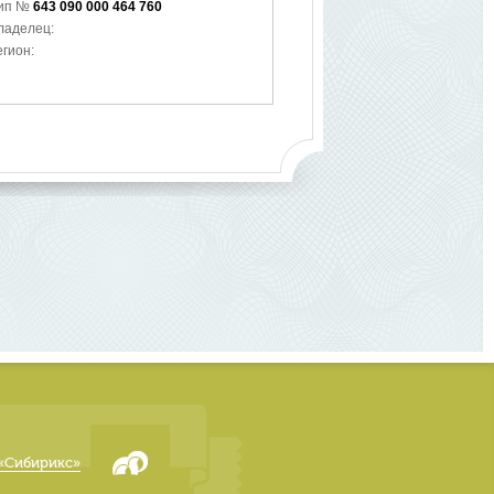
ип №
643 090 000 464 760
ладелец:
егион:
«Сибирикс»