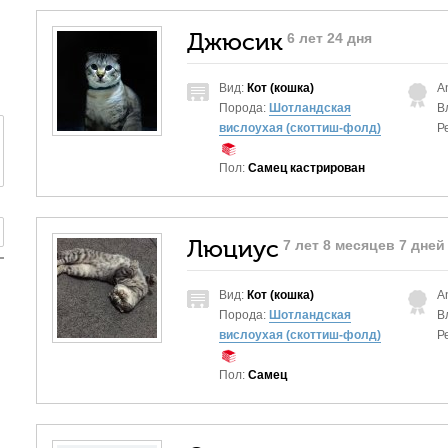
Джюсик
6 лет 24 дня
Вид:
Кот (кошка)
A
Порода:
Шотландская
В
вислоухая (скоттиш-фолд)
Р
Пол:
Самец кастрирован
Люциус
7 лет 8 месяцев 7 дней
Вид:
Кот (кошка)
A
Порода:
Шотландская
В
вислоухая (скоттиш-фолд)
Р
Пол:
Самец