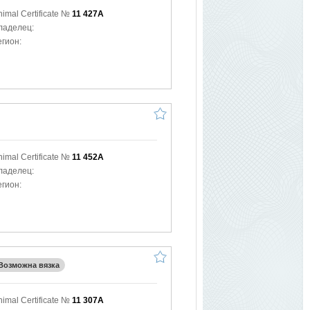
nimal Certificate №
11 427A
ладелец:
егион:
nimal Certificate №
11 452A
ладелец:
егион:
Возможна вязка
nimal Certificate №
11 307A