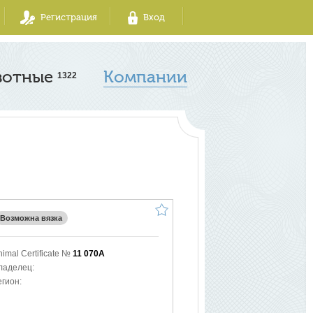
Регистрация
Вход
вотные
Компании
1322
Возможна вязка
nimal Certificate №
11 070A
ладелец:
егион: