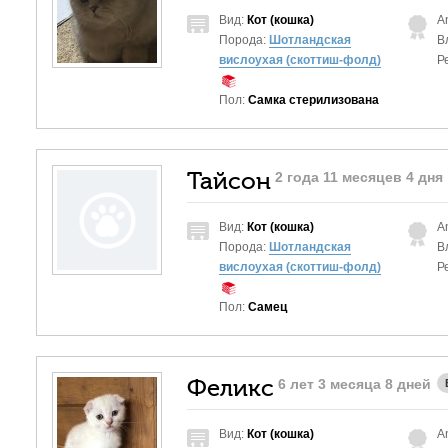
Вид:
Кот (кошка)
A
Порода:
Шотландская
В
вислоухая (скоттиш-фолд)
Р
Пол:
Самка стерилизована
Тайсон
2 года 11 месяцев 4 дня
Вид:
Кот (кошка)
A
Порода:
Шотландская
В
вислоухая (скоттиш-фолд)
Р
Пол:
Самец
Феликс
6 лет 3 месяца 8 дней
Вид:
Кот (кошка)
A