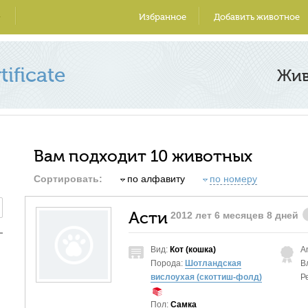
Избранное
Добавить животное
ificate
Жи
Вам подходит 10 животных
Сортировать:
по алфавиту
по номеру
Асти
2012 лет 6 месяцев 8 дней
Вид:
Кот (кошка)
A
Порода:
Шотландская
В
вислоухая (скоттиш-фолд)
Р
Пол:
Самка