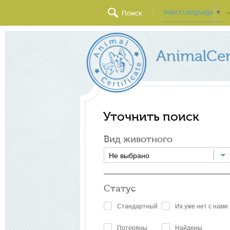
Select Language
▼
Поиск
AnimalCert
Уточнить поиск
Вид животного
Не выбрано
Статус
Стандартный
Их уже нет с нами
Потеряны
Найдены