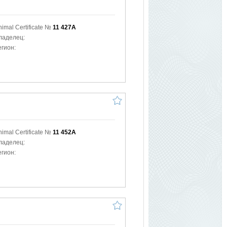
й
nimal Certificate №
11 427A
ладелец:
егион:
nimal Certificate №
11 452A
ладелец:
егион: