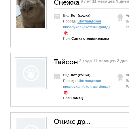
Снежка
6 лет 11 месяцев 9 дне
Вид:
Кот (кошка)
A
Порода:
Шотландская
В
вислоухая (скоттиш-фолд)
Р
Пол:
Самка стерилизована
Тайсон
2 года 11 месяцев 2 дня
Вид:
Кот (кошка)
A
Порода:
Шотландская
В
вислоухая (скоттиш-фолд)
Р
Пол:
Самец
Оникс дрим дансер каспер