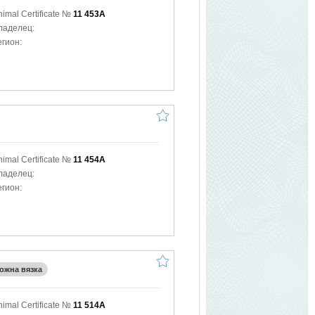
nimal Certificate №
11 453A
ладелец:
егион:
nimal Certificate №
11 454A
ладелец:
егион:
ожна вязка
nimal Certificate №
11 514A