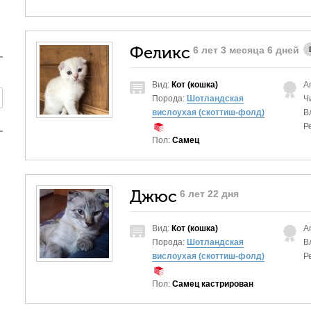
Феликс
6 лет 3 месяца 6 дней
Вид:
Кот (кошка)
A
Порода:
Шотландская
Ч
вислоухая (скоттиш-фолд)
В
Р
Пол:
Самец
Джюс
6 лет 22 дня
Вид:
Кот (кошка)
A
Порода:
Шотландская
В
вислоухая (скоттиш-фолд)
Р
Пол:
Самец кастрирован