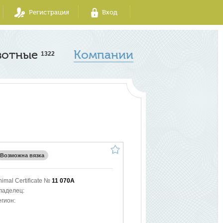
Регистрация
Вход
вотные
Компании
1322
Возможна вязка
nimal Certificate №
11 070A
ладелец:
егион: