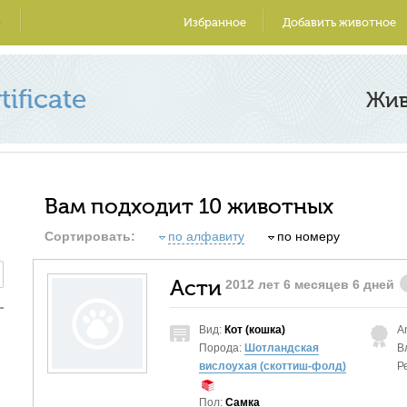
Избранное
Добавить животное
ificate
Жи
Вам подходит 10 животных
Сортировать:
по алфавиту
по номеру
Асти
2012 лет 6 месяцев 6 дней
Вид:
Кот (кошка)
A
Порода:
Шотландская
В
вислоухая (скоттиш-фолд)
Р
Пол:
Самка