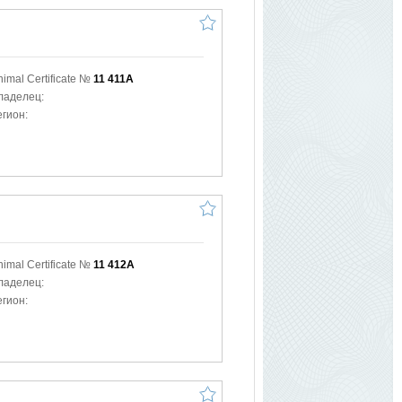
nimal Certificate №
11 411A
ладелец:
егион:
nimal Certificate №
11 412A
ладелец:
егион: