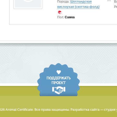
Порода:
Шотландская
В
вислоухая (скоттиш-фолд)
Р
Пол:
Самка
ПОДДЕРЖАТЬ
ПРОЕКТ
026 Animal Certificate. Все права защищены. Разработка сайта — студия