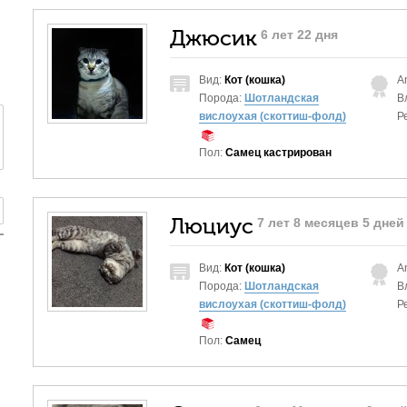
Джюсик
6 лет 22 дня
Вид:
Кот (кошка)
A
Порода:
Шотландская
В
вислоухая (скоттиш-фолд)
Р
Пол:
Самец кастрирован
Люциус
7 лет 8 месяцев 5 дней
Вид:
Кот (кошка)
A
Порода:
Шотландская
В
вислоухая (скоттиш-фолд)
Р
Пол:
Самец