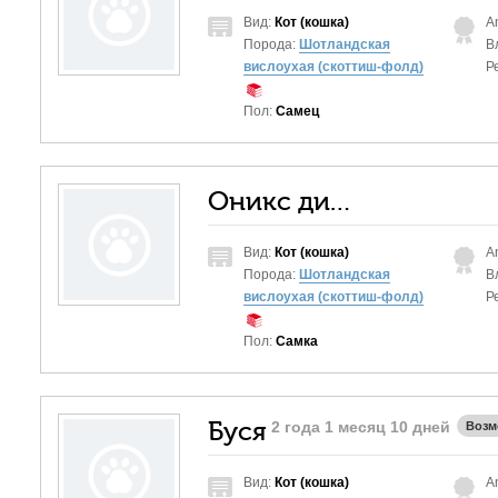
Вид:
Кот (кошка)
A
Порода:
Шотландская
В
вислоухая (скоттиш-фолд)
Р
Пол:
Самец
Оникс ди-ди драйв
Вид:
Кот (кошка)
A
Порода:
Шотландская
В
вислоухая (скоттиш-фолд)
Р
Пол:
Самка
Буся
2 года 1 месяц 10 дней
Возм
Вид:
Кот (кошка)
A