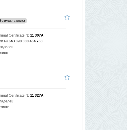
Возможна вязка
nimal Certificate №
11 307A
ип №
643 090 000 464 760
ладелец:
егион:
nimal Certificate №
11 327A
ладелец:
егион: