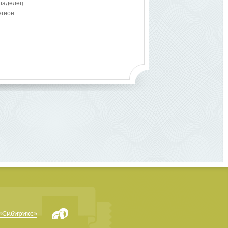
ладелец:
егион:
«Сибирикс»