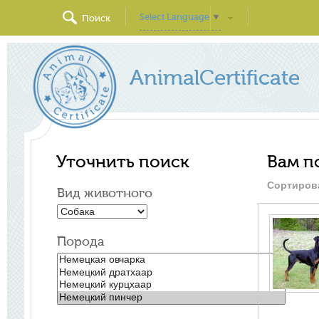
Select Language
▼
Поиск
AnimalCertificate
Уточнить поиск
Вам п
Сортиров
Вид животного
Порода