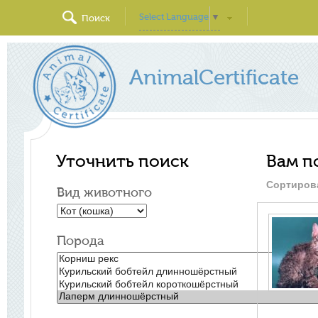
Select Language
▼
Поиск
AnimalCertificate
Уточнить поиск
Вам п
Сортиров
Вид животного
Порода