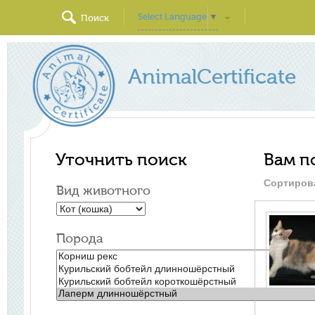
Select Language
▼
Поиск
AnimalCertificate
Уточнить поиск
Вам п
Сортиров
Вид животного
Порода