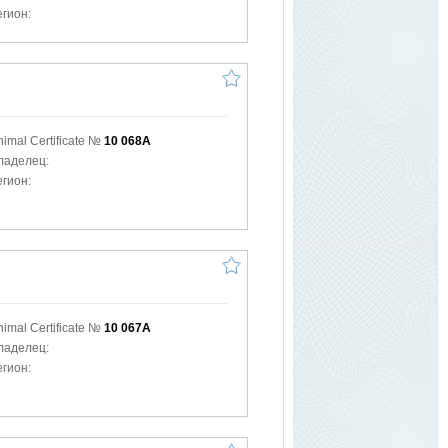
егион:
nimal Certificate №
10 068A
ладелец:
егион:
nimal Certificate №
10 067A
ладелец:
егион: