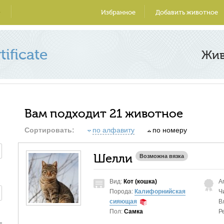
Избранное
Добавить животное
ificate
Жи
Вам подходит 21 животное
Сортировать:
по алфавиту
по номеру
Шелли
Возможна вязка
Вид:
Кот (кошка)
A
Порода:
Калифорнийская
Ч
сияющая
В
Пол:
Самка
Р