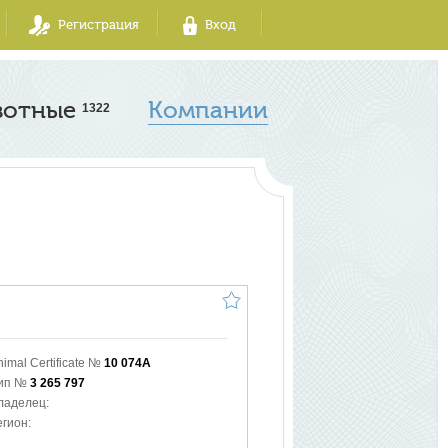
Регистрация
Вход
вотные
Компании
1322
nimal Certificate №
10 074A
ип №
3 265 797
ладелец:
егион: