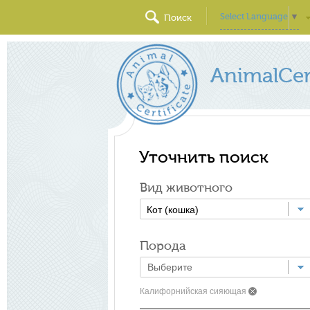
Select Language
▼
Поиск
AnimalCert
Уточнить поиск
Вид животного
Кот (кошка)
Порода
Калифорнийская сияющая