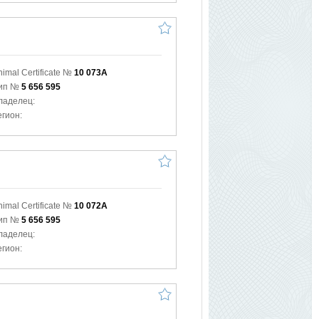
nimal Certificate №
10 073A
ип №
5 656 595
ладелец:
егион:
nimal Certificate №
10 072A
ип №
5 656 595
ладелец:
егион: