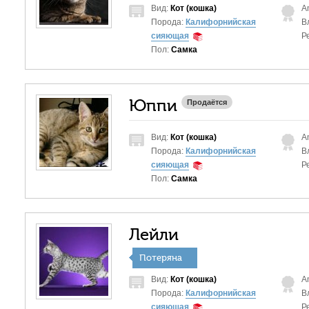
Вид:
Кот (кошка)
A
Порода:
Калифорнийская
В
сияющая
Р
Пол:
Самка
Юппи
Продаётся
Вид:
Кот (кошка)
A
Порода:
Калифорнийская
В
сияющая
Р
Пол:
Самка
Лейли
Потеряна
Вид:
Кот (кошка)
A
Порода:
Калифорнийская
В
сияющая
Р