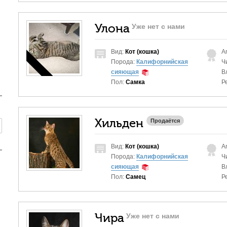
Улона
Уже нет с нами
Вид:
Кот (кошка)
A
Порода:
Калифорнийская
Ч
сияющая
В
Пол:
Самка
Р
Хильден
Продаётся
Вид:
Кот (кошка)
A
Порода:
Калифорнийская
Ч
сияющая
В
Пол:
Самец
Р
Чира
Уже нет с нами