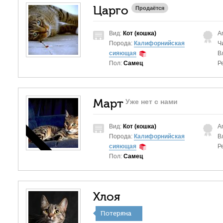
Царго
Продаётся
Вид:
Кот (кошка)
A
Порода:
Калифорнийская
Ч
сияющая
В
Пол:
Самец
Р
Март
Уже нет с нами
Вид:
Кот (кошка)
A
Порода:
Калифорнийская
В
сияющая
Р
Пол:
Самец
Хлоя
Потеряна