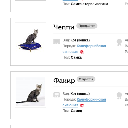
Пол:
Самка стерилизована
Р
Чеппи
Продаётся
Вид:
Кот (кошка)
A
Порода:
Калифорнийская
В
сияющая
Р
Пол:
Самка
Факир
Отдаётся
Вид:
Кот (кошка)
A
Порода:
Калифорнийская
В
сияющая
Р
Пол:
Самец