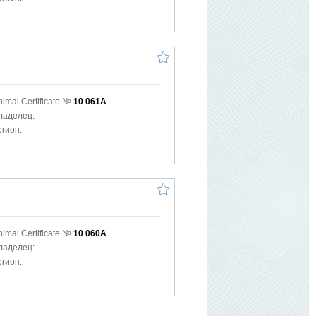
nimal Certificate №
10 061A
ладелец:
егион:
nimal Certificate №
10 060A
ладелец:
егион: