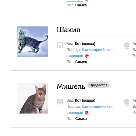
Пол:
Самка
Шакил
Вид:
Кот (кошка)
A
Порода:
Калифорнийская
В
сияющая
Р
Пол:
Самец
Мишель
Продаётся
Вид:
Кот (кошка)
A
Порода:
Калифорнийская
В
сияющая
Р
Пол:
Самка