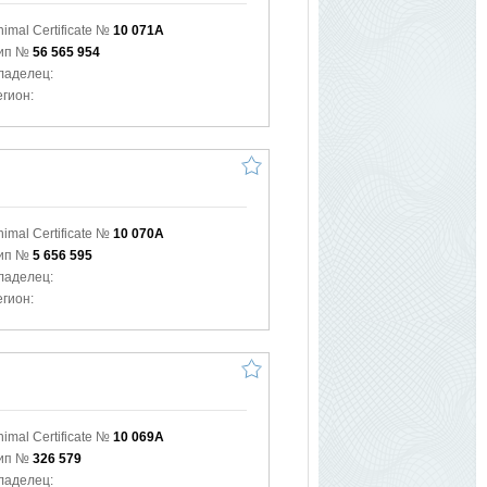
nimal Certificate №
10 071A
ип №
56 565 954
ладелец:
егион:
nimal Certificate №
10 070A
ип №
5 656 595
ладелец:
егион:
nimal Certificate №
10 069A
ип №
326 579
ладелец: