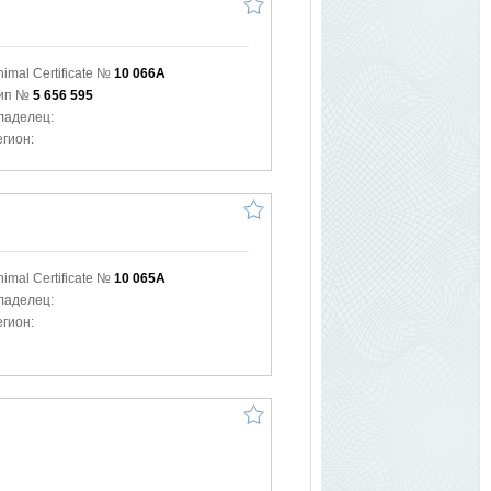
nimal Certificate №
10 066A
ип №
5 656 595
ладелец:
егион:
nimal Certificate №
10 065A
ладелец:
егион: