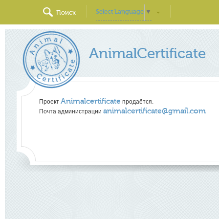
Select Language
▼
Поиск
AnimalCertificate
Animalcertificate
Проект
продаётся.
animalcertificate@gmail.com
Почта администрации