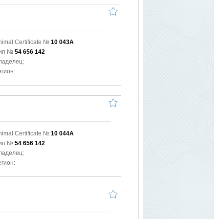
nimal Certificate №
10 043A
ип №
54 656 142
ладелец:
егион:
nimal Certificate №
10 044A
ип №
54 656 142
ладелец:
егион: