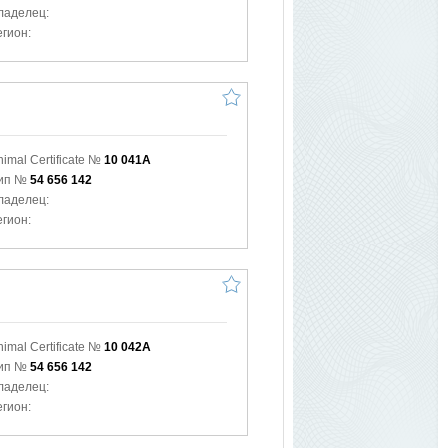
ладелец:
егион:
nimal Certificate №
10 041A
ип №
54 656 142
ладелец:
егион:
nimal Certificate №
10 042A
ип №
54 656 142
ладелец:
егион: