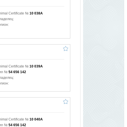
nimal Certificate №
10 038A
ладелец:
егион:
nimal Certificate №
10 039A
ип №
54 656 142
ладелец:
егион:
nimal Certificate №
10 040A
ип №
54 656 142