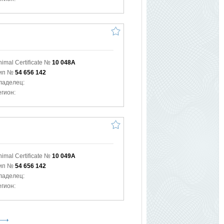
nimal Certificate №
10 048A
ип №
54 656 142
ладелец:
егион:
nimal Certificate №
10 049A
ип №
54 656 142
ладелец:
егион: