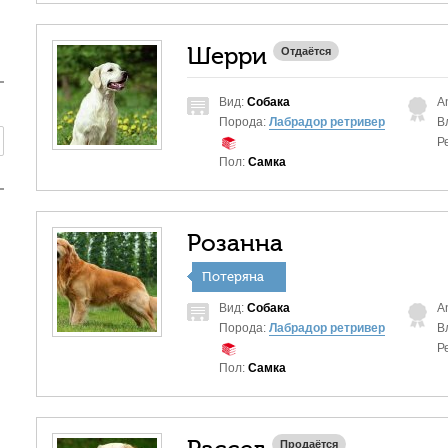
Шерри
Отдаётся
Вид:
Собака
A
Порода:
Лабрадор ретривер
В
Р
Пол:
Самка
Розанна
Потеряна
Вид:
Собака
A
Порода:
Лабрадор ретривер
В
Р
Пол:
Самка
Продаётся