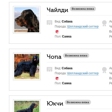
Чайлди
Возможна вязка
Вид:
Собака
A
Порода:
Шотландский сеттер
Ч
В
Пол:
Самка
Р
Чопа
Возможна вязка
Вид:
Собака
A
Порода:
Шотландский сеттер
Ч
В
Пол:
Самка
Р
Юкчи
Возможна вязка