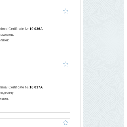
nimal Certificate №
10 036A
ладелец:
егион:
nimal Certificate №
10 037A
ладелец:
егион: