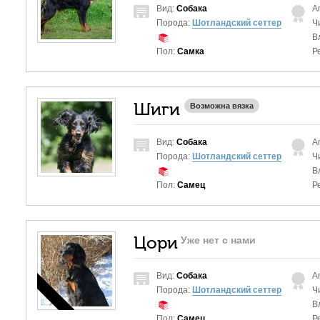
Вид:
Собака
A
Порода:
Шотландский сеттер
Ч
В
Пол:
Самка
Р
Шиги
Возможна вязка
Вид:
Собака
A
Порода:
Шотландский сеттер
Ч
В
Пол:
Самец
Р
Цори
Уже нет с нами
Вид:
Собака
A
Порода:
Шотландский сеттер
Ч
В
Пол:
Самец
Р