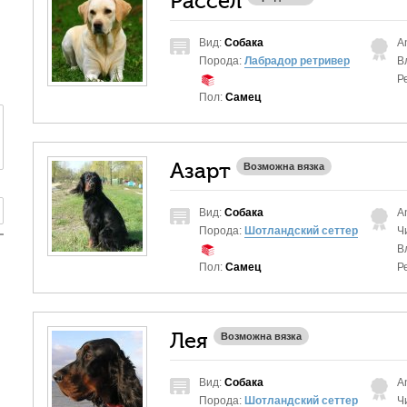
Рассел
Вид:
Собака
A
Порода:
Лабрадор ретривер
В
Р
Пол:
Самец
Азарт
Возможна вязка
Вид:
Собака
A
Порода:
Шотландский сеттер
Ч
В
Пол:
Самец
Р
Лея
Возможна вязка
Вид:
Собака
A
Порода:
Шотландский сеттер
Ч