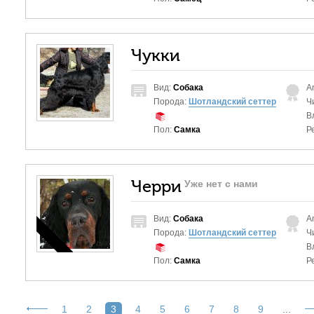
Чукки
Вид:
Собака
A
Порода:
Шотландский сеттер
Ч
В
Пол:
Самка
Р
Черри
Уже нет с нами
Вид:
Собака
A
Порода:
Шотландский сеттер
Ч
В
Пол:
Самка
Р
1
2
3
4
5
6
7
8
9
...