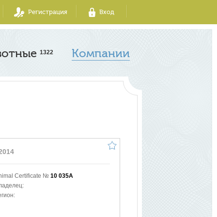
Регистрация
Вход
вотные
Компании
1322
2014
nimal Certificate №
10 035A
ладелец:
егион: