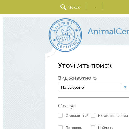
Поиск
AnimalCert
Уточнить поиск
Вид животного
Не выбрано
Статус
Стандартный
Их уже нет с нами
Потеряны
Найдены