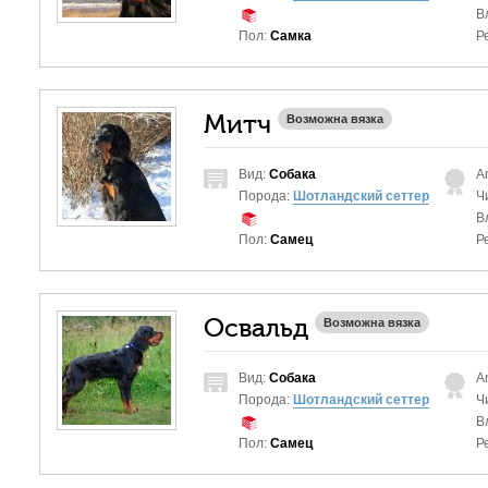
В
Пол:
Самка
Р
Митч
Возможна вязка
Вид:
Собака
A
Порода:
Шотландский сеттер
Ч
В
Пол:
Самец
Р
Освальд
Возможна вязка
Вид:
Собака
A
Порода:
Шотландский сеттер
Ч
В
Пол:
Самец
Р