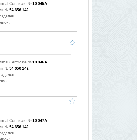
nimal Certificate №
10 045A
ип №
54 656 142
ладелец:
егион:
nimal Certificate №
10 046A
ип №
54 656 142
ладелец:
егион:
nimal Certificate №
10 047A
ип №
54 656 142
ладелец:
егион: