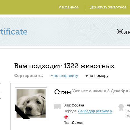
Избранное
Добавить животное
ificate
Жи
Вам подходит 1322 животных
Сортировать:
по алфавиту
по номеру
Стэн
Уже нет с нами с 8 Декабря 
Вид:
Собака
A
Порода:
Лабрадор ретривер
В
Р
Пол:
Самец