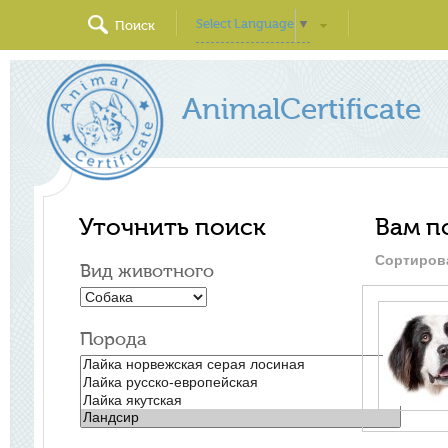
Select Language
▼
Поиск
AnimalCertificate
Уточнить поиск
Вам п
Сортиров
Вид животного
Порода