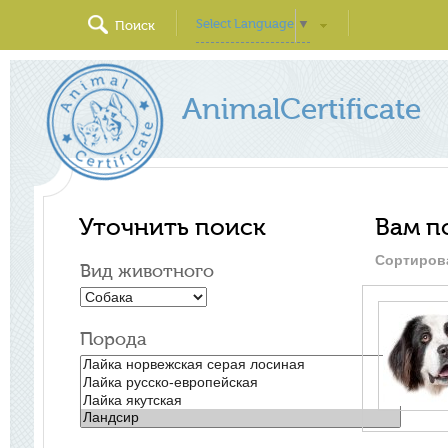
Select Language
▼
Поиск
AnimalCertificate
Уточнить поиск
Вам п
Сортиров
Вид животного
Порода