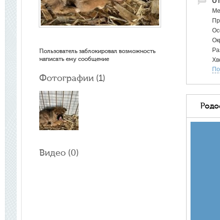
О 
Ме
Пр
Ос
Ок
Ра
Пользователь заблокировал возможность
написать ему сообщение
Хв
По
По
Фотографии (
1
)
Ош
От
ул
Родо
До
Видео (
0
)