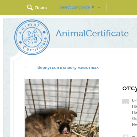
Select Language
▼
Поиск
AnimalCertificate
Вернуться к списку животных
отс
Ви
По
По
Ок
Им