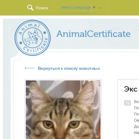
Select Language
▼
Поиск
AnimalCertificate
Вернуться к списку животных
Экс
Ви
По
По
Ок
Да
Им