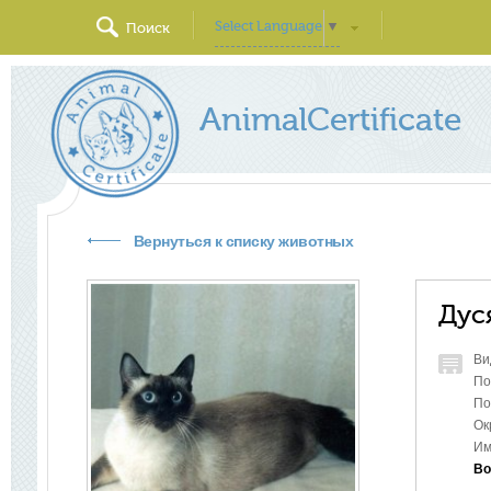
Select Language
▼
Поиск
AnimalCertificate
Вернуться к списку животных
Дус
Ви
По
По
Ок
Им
Во