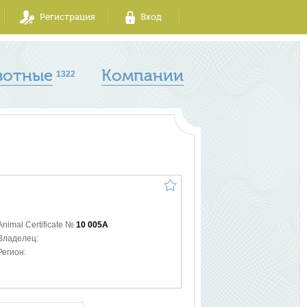
Регистрация
Вход
вотные
Компании
1322
Animal Certificate №
10 005A
Владелец:
Регион: