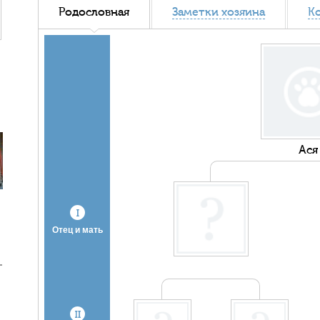
Родословная
Заметки хозяина
К
Ася
Отец и мать