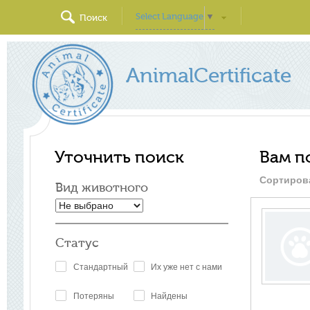
Select Language
▼
Поиск
AnimalCertificate
Уточнить поиск
Вам п
Сортиров
Вид животного
Статус
Стандартный
Их уже нет с нами
Потеряны
Найдены