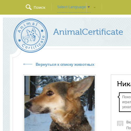
Select Language
▼
Поиск
AnimalCertificate
Вернуться к списку животных
Ник
Похо
игра
уехат
Ви
По