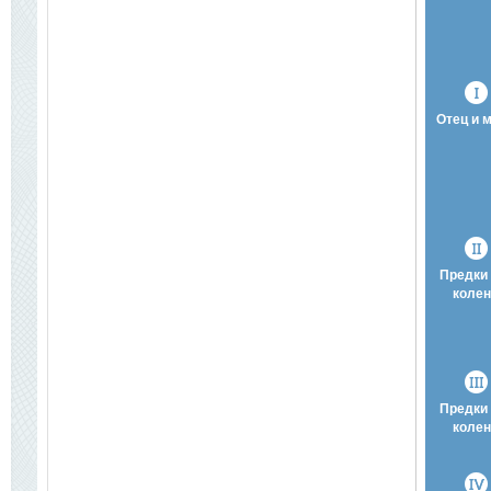
Отец и 
Предки 
колен
Предки 
колен