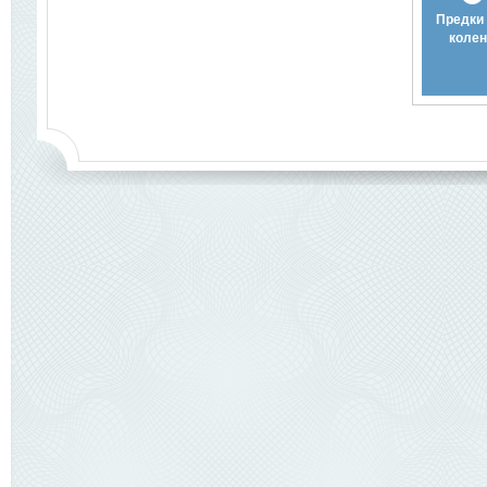
Предки 
колен