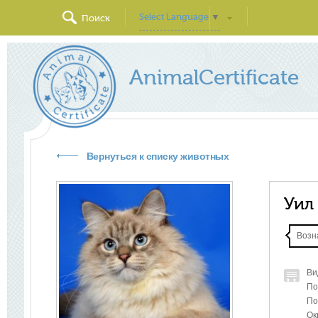
Select Language
▼
Поиск
AnimalCertificate
Вернуться к списку животных
Уил
Возн
Ви
По
По
Ок